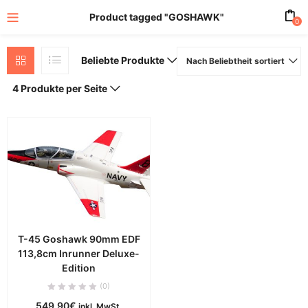
Product tagged "GOSHAWK"
0
Beliebte Produkte
Nach Beliebtheit sortiert
4 Produkte per Seite
T-45 Goshawk 90mm EDF
113,8cm Inrunner Deluxe-
Edition
(0)
549,90
€
inkl. MwSt.