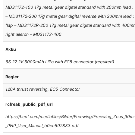
MD31172-100 17g metal gear digital standard with 200mm lead : lef
– MD31172-200 17g metal gear digital reverse with 200mm lead : ri
flap – MD31172R-200 17g metal gear digital standard with 400mm l
right aileron – MD31172-400
Akku
6S 22.2V 5000mAh LiPo with EC5 connector (required)
Regler
120A thrust reversing, EC5 Connector
rcfreak_public_pdf_url
https://hepf.com/mediafiles/Bilder/Freewing/Freewing_Zeus_90
_PNP_User_Manual_b0ec592883.pdf