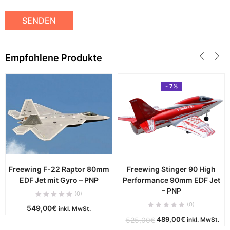
Empfohlene Produkte
- 7%
Freewing F-22 Raptor 80mm
Freewing Stinger 90 High
EDF Jet mit Gyro – PNP
Performance 90mm EDF Jet
– PNP
(0)
(0)
549,00
€
inkl. MwSt.
Ursprünglicher
Aktueller
489,00
€
525,00
€
inkl. MwSt.