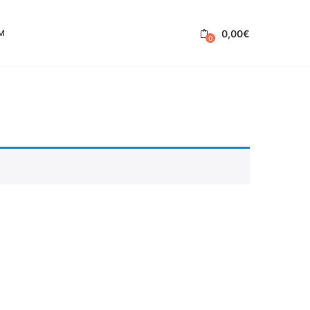
0,00
€
M
0