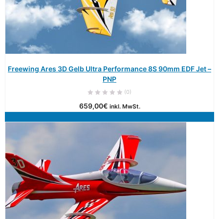
Freewing Ares 3D Gelb Ultra Performance 8S 90mm EDF Jet –
PNP
(0)
659,00
€
inkl. MwSt.