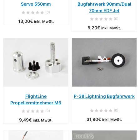
Servo 550mm
Bugfahrwerk 90mm/Dual
70mm EDF Jet
(0)
(0)
13,00
€
inkl. MwSt.
5,20
€
inkl. MwSt.
FlightLine
P-38 Lightning Bugfahrwerk
Propellermitnehmer M6
(0)
(0)
31,90
€
9,49
€
inkl. MwSt.
inkl. MwSt.