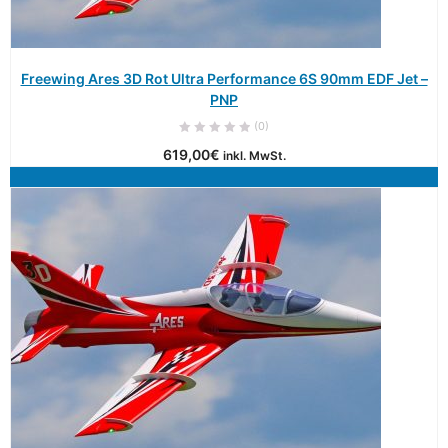
Freewing Ares 3D Rot Ultra Performance 6S 90mm EDF Jet –
PNP
(0)
619,00
€
inkl. MwSt.