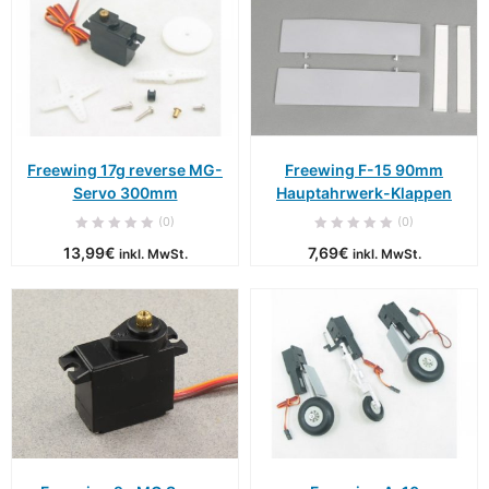
Freewing 17g reverse MG-
Freewing F-15 90mm
Servo 300mm
Hauptahrwerk-Klappen
(0)
(0)
13,99
€
7,69
€
inkl. MwSt.
inkl. MwSt.