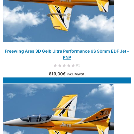
Freewing Ares 3D Gelb Ultra Performance 6S 90mm EDF Jet –
PNP
(0)
619,00
€
inkl. MwSt.