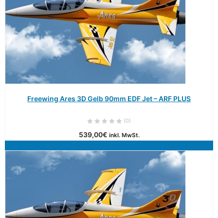
Freewing Ares 3D Gelb 90mm EDF Jet – ARF PLUS
(0)
539,00
€
inkl. MwSt.