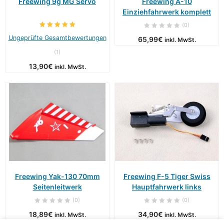
Freewing 9g MG Servo
Freewing A-10
Einziehfahrwerk komplett
(0)
Ungeprüfte Gesamtbewertungen
65,99
€
inkl. MwSt.
(
1
)
13,90
€
inkl. MwSt.
Freewing Yak-130 70mm
Freewing F-5 Tiger Swiss
Seitenleitwerk
Hauptfahrwerk links
(0)
(0)
18,89
€
34,90
€
inkl. MwSt.
inkl. MwSt.