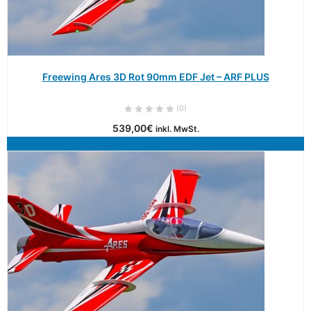
Freewing Ares 3D Rot 90mm EDF Jet – ARF PLUS
(0)
539,00
€
inkl. MwSt.