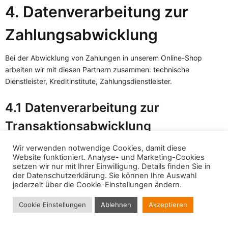
4. Datenverarbeitung zur
Zahlungsabwicklung
Bei der Abwicklung von Zahlungen in unserem Online-Shop
arbeiten wir mit diesen Partnern zusammen: technische
Dienstleister, Kreditinstitute, Zahlungsdienstleister.
4.1 Datenverarbeitung zur
Transaktionsabwicklung
Je nach ausgewählter Zahlungsart geben wir die für die
Wir verwenden notwendige Cookies, damit diese
Website funktioniert. Analyse- und Marketing-Cookies
Abwicklung der Zahlungstransaktion notwendigen Daten an
setzen wir nur mit Ihrer Einwilligung. Details finden Sie in
unsere technischen Dienstleister oder an die beauftragten
der
Datenschutzerklärung
. Sie können Ihre Auswahl
Kreditinstitute oder an den ausgewählten Zahlungsdienstleister
jederzeit über die Cookie-Einstellungen ändern.
weiter, soweit dies zur Abwicklung der Zahlung erforderlich ist.
Cookie Einstellungen
Ablehnen
Akzeptieren
Dies dient der Vertragserfüllung gemäß Art. 6 Abs. 1 S. 1 lit. b
DSGVO. Zum Teil erheben die Zahlungsdienstleister die für die