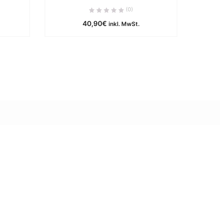
e
ca. 0 Werktage
(0)
40,90
€
B
IN DEN WARENKORB
inkl. MwSt.