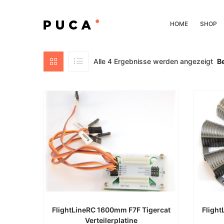
HOME
SHOP
Na
Alle 4 Ergebnisse werden angezeigt
B
Bel
sor
FlightLineRC 1600mm F7F Tigercat
Flight
Verteilerplatine