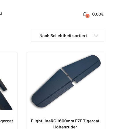
0,00
€
M
0
Nach Beliebtheit sortiert
igercat
FlightLineRC 1600mm F7F Tigercat
Höhenruder