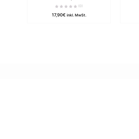
ca. 0 Werktage
(0)
17,90
€
IN DEN WARENKORB
inkl. MwSt.