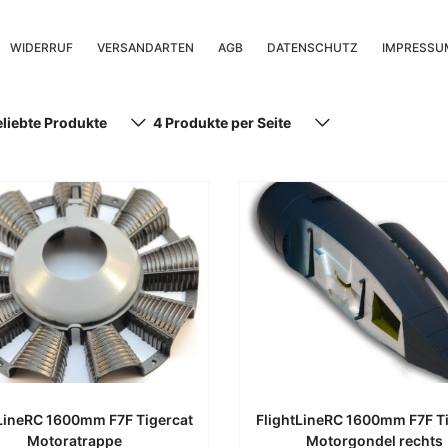
WIDERRUF
VERSANDARTEN
AGB
DATENSCHUTZ
IMPRESSU
ch
eliebte Produkte
4 Produkte per Seite
iebtheit
tiert
LineRC 1600mm F7F Tigercat
FlightLineRC 1600mm F7F T
Motoratrappe
Motorgondel rechts