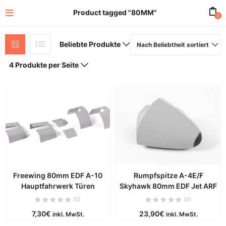
Product tagged "80MM"
0
Beliebte Produkte
Nach Beliebtheit sortiert
4 Produkte per Seite
Freewing 80mm EDF A-10
Rumpfspitze A-4E/F
Hauptfahrwerk Türen
Skyhawk 80mm EDF Jet ARF
(0)
(0)
7,30
€
23,90
€
inkl. MwSt.
inkl. MwSt.