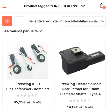
Product tagged "EINZIEHFAHRWERK"
0
Beliebte Produkte
Nach Beliebtheit sortiert
4 Produkte per Seite
Freewing A-10
Freewing Electronic Main
Einziehfahrwerk komplett
Gear Retract for 5.1mm
Diameter Shafts – Type A
(0)
(0)
65,99
€
inkl. MwSt.
19,19
€
inkl. MwSt.