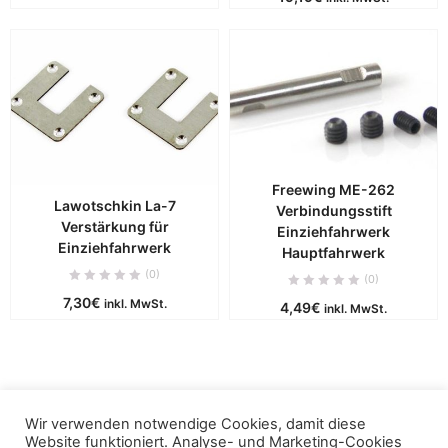
Freewing ME-262
Lawotschkin La-7
Verbindungsstift
Verstärkung für
Einziehfahrwerk
Einziehfahrwerk
Hauptfahrwerk
(0)
(0)
7,30
€
inkl. MwSt.
4,49
€
inkl. MwSt.
Wir verwenden notwendige Cookies, damit diese
Copyright © 2019 - puca. All Rights Reserved. Powered by
Website funktioniert. Analyse- und Marketing-Cookies