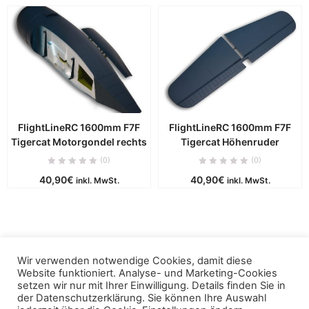
FlightLineRC 1600mm F7F
FlightLineRC 1600mm F7F
Tigercat Motorgondel rechts
Tigercat Höhenruder
(0)
(0)
40,90
€
40,90
€
inkl. MwSt.
inkl. MwSt.
Wir verwenden notwendige Cookies, damit diese
Copyright © 2019 - puca. All Rights Reserved. Powered by
Website funktioniert. Analyse- und Marketing-Cookies
ThemBay
setzen wir nur mit Ihrer Einwilligung. Details finden Sie in
der
Datenschutzerklärung
. Sie können Ihre Auswahl