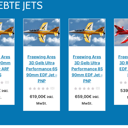
EBTE JETS
 Ares
Freewing Ares
Freewing Ares
Free
 90mm
3D Gelb Ultra
3D Gelb Ultra
3D 
– ARF
Performance 6S
Performance 8S
EDF 
ca. 0
ca. 0
ca. 0
S
90mm EDF Jet –
90mm EDF Jet –
age
Werktage
Werktage
W
PNP
PNP
(0)
DEN WARENKORB
IN DEN WARENKORB
IN DEN WARENKORB
(0)
(0)
€
539
inkl.
619,00
€
659,00
€
inkl.
inkl.
.
MwSt.
MwSt.