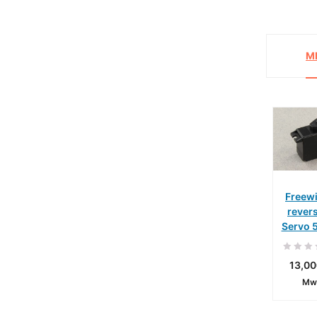
M
Freew
rever
Servo
Werk
13,00
I
Mw