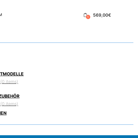
569,00
€
M
1
ETMODELLE
(0 items)
ZUBEHÖR
(0 items)
NEN