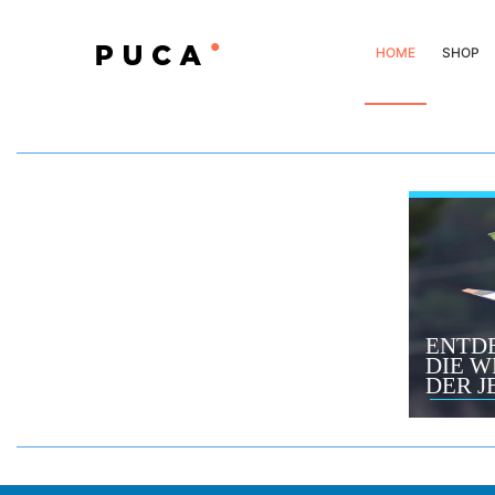
HOME
SHOP
ENTD
DIE W
DER J