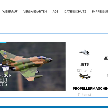
WIDERRUF
VERSANDARTEN
AGB
DATENSCHUTZ
IMPRESSU
J
JETS
(21 items)
ECKE
ELT
ETS
PROPELLERMASCHI
(1 items)