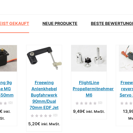
EIST GEKAUFT
NEUE PRODUKTE
BESTE BEWERTUNG
ing 9g
Freewing
FlightLine
Freew
se MG
Anlenkhebel
Propellermitnehmer
rever
 550mm
Bugfahrwerk
M6
Servo
90mm/Dual
ca. 0
ca. 0
ca. 0
(0)
(0)
70mm EDF Jet
tage
Werktage
Werktage
Wer
€
9,49
€
13,9
inkl.
inkl. MwSt.
(0)
N DEN WARENKORB
IN DEN WARENKORB
IN DEN WARENKORB
St.
Mw
5,20
€
inkl. MwSt.