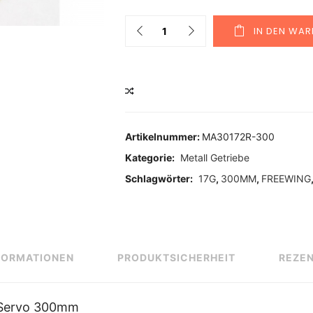
Quantity
IN DEN WA
VERGLEICHEN
Artikelnummer:
MA30172R-300
Kategorie:
Metall Getriebe
Schlagwörter:
17G
,
300MM
,
FREEWING
FORMATIONEN
PRODUKTSICHERHEIT
REZEN
e-Servo 300mm