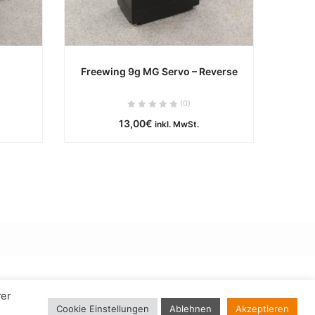
Freewing 9g MG Servo – Reverse
e
ca. 0 Werktage
(0)
13,00
€
inkl. MwSt.
B
IN DEN WARENKORB
rer
Cookie Einstellungen
Ablehnen
Akzeptieren