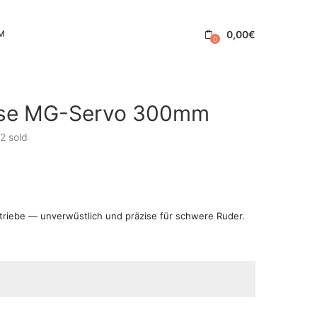
0,00
€
M
0
erse MG-Servo 300mm
2
sold
etriebe — unverwüstlich und präzise für schwere Ruder.