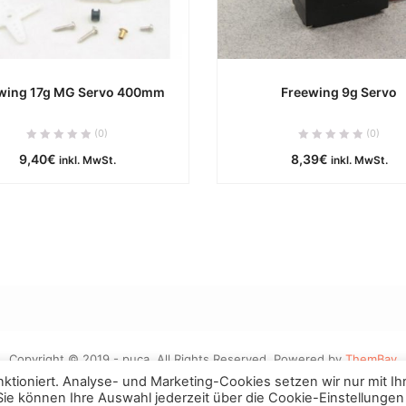
wing 17g MG Servo 400mm
Freewing 9g Servo
ca. 0 Werktage
ca. 0 Werktag
(0)
(0)
9,40
€
8,39
€
inkl. MwSt.
inkl. MwSt.
IN DEN WARENKORB
IN DEN WARENKOR
Copyright © 2019 - puca. All Rights Reserved. Powered by
ThemBay
tioniert. Analyse- und Marketing-Cookies setzen wir nur mit Ih
 Sie können Ihre Auswahl jederzeit über die Cookie-Einstellungen
Vertrag widerrufen