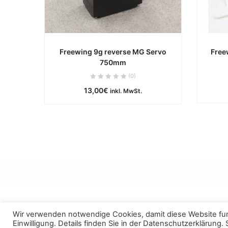
Freewing 9g reverse MG Servo
Free
750mm
ca. 0 Werktage
(0)
13,00
€
IN DEN WARENKORB
inkl. MwSt.
Wir verwenden notwendige Cookies, damit diese Website funk
Einwilligung. Details finden Sie in der
Datenschutzerklärung
.