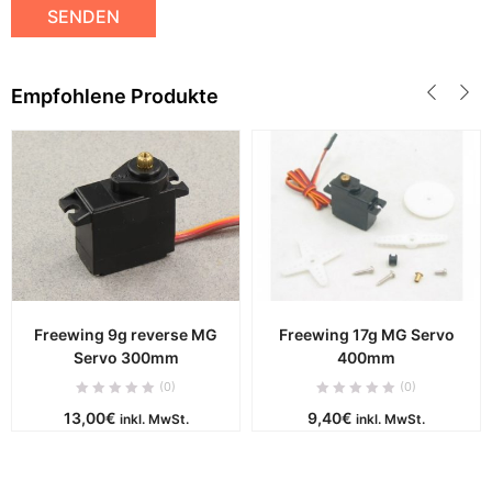
Empfohlene Produkte
Freewing 9g reverse MG
Freewing 17g MG Servo
Servo 300mm
400mm
(0)
(0)
13,00
€
9,40
€
inkl. MwSt.
inkl. MwSt.