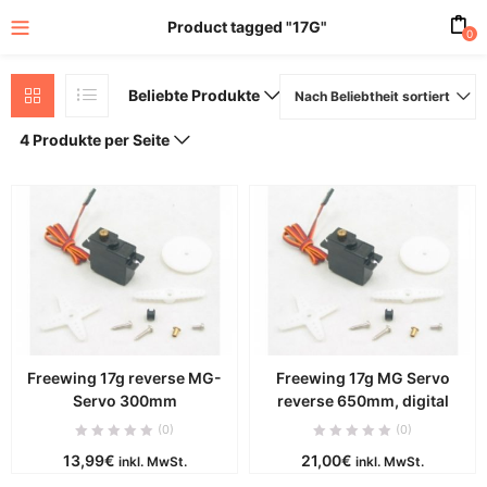
Product tagged "17G"
0
Beliebte Produkte
Nach Beliebtheit sortiert
4 Produkte per Seite
Freewing 17g reverse MG-
Freewing 17g MG Servo
Servo 300mm
reverse 650mm, digital
(0)
(0)
13,99
€
21,00
€
inkl. MwSt.
inkl. MwSt.