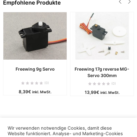
Empfohlene Produkte
Freewing 9g Servo
Freewing 17g reverse MG-
Servo 300mm
(0)
(0)
8,39
€
inkl. MwSt.
13,99
€
inkl. MwSt.
Wir verwenden notwendige Cookies, damit diese
Copyright © 2019 - puca. All Rights Reserved. Powered by
Website funktioniert. Analyse- und Marketing-Cookies
ThemBay