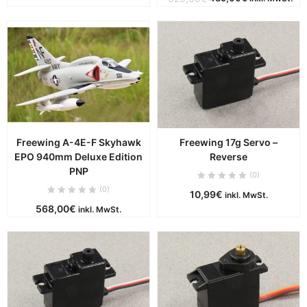
Preis
Preis
war:
ist:
525,00€
489,00€.
Freewing A-4E-F Skyhawk
Freewing 17g Servo –
EPO 940mm Deluxe Edition
Reverse
PNP
(0)
(0)
10,99
€
inkl. MwSt.
568,00
€
inkl. MwSt.