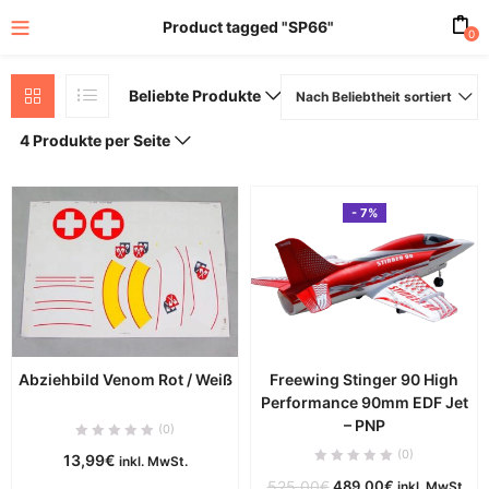
Product tagged "SP66"
0
Beliebte Produkte
Nach Beliebtheit sortiert
4 Produkte per Seite
- 7%
Abziehbild Venom Rot / Weiß
Freewing Stinger 90 High
Performance 90mm EDF Jet
– PNP
(0)
(0)
13,99
€
inkl. MwSt.
Ursprünglicher
Aktueller
489,00
€
525,00
€
inkl. MwSt.