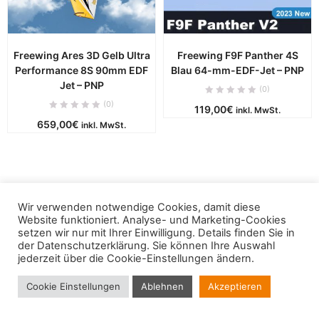
Freewing Ares 3D Gelb Ultra
Freewing F9F Panther 4S
Performance 8S 90mm EDF
Blau 64-mm-EDF-Jet – PNP
Jet – PNP
(0)
(0)
119,00
€
inkl. MwSt.
659,00
€
inkl. MwSt.
Wir verwenden notwendige Cookies, damit diese
Copyright © 2019 - puca. All Rights Reserved. Powered by
Website funktioniert. Analyse- und Marketing-Cookies
ThemBay
setzen wir nur mit Ihrer Einwilligung. Details finden Sie in
der
Datenschutzerklärung
. Sie können Ihre Auswahl
jederzeit über die Cookie-Einstellungen ändern.
Cookie Einstellungen
Ablehnen
Akzeptieren
Vertrag widerrufen
IN DEN WARENKORB