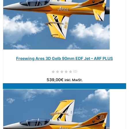
Freewing Ares 3D Gelb 90mm EDF Jet – ARF PLUS
(0)
539,00
€
inkl. MwSt.