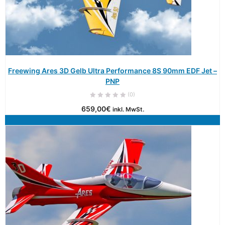
Freewing Ares 3D Gelb Ultra Performance 8S 90mm EDF Jet –
PNP
(0)
659,00
€
inkl. MwSt.