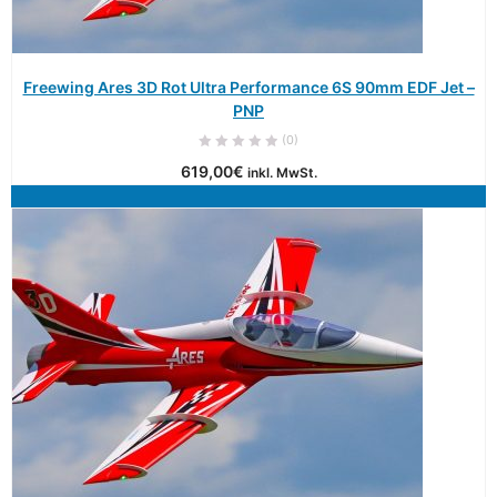
Freewing Ares 3D Rot Ultra Performance 6S 90mm EDF Jet –
PNP
(0)
619,00
€
inkl. MwSt.