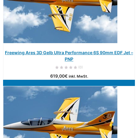
Freewing Ares 3D Gelb Ultra Performance 6S 90mm EDF Jet –
PNP
(0)
619,00
€
inkl. MwSt.