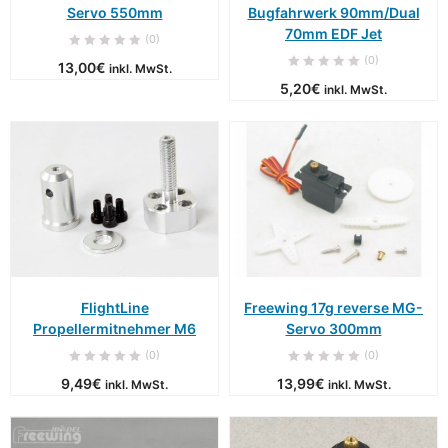
Servo 550mm
Bugfahrwerk 90mm/Dual
70mm EDF Jet
(0)
(0)
13,00
€
inkl. MwSt.
5,20
€
inkl. MwSt.
FlightLine
Freewing 17g reverse MG-
Propellermitnehmer M6
Servo 300mm
(0)
(0)
9,49
€
13,99
€
inkl. MwSt.
inkl. MwSt.