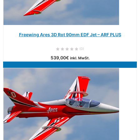
Freewing Ares 3D Rot 90mm EDF Jet – ARF PLUS
(0)
539,00
€
inkl. MwSt.