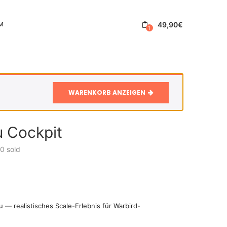
49,90
€
M
1
WARENKORB ANZEIGEN
u Cockpit
0
sold
u — realistisches Scale-Erlebnis für Warbird-