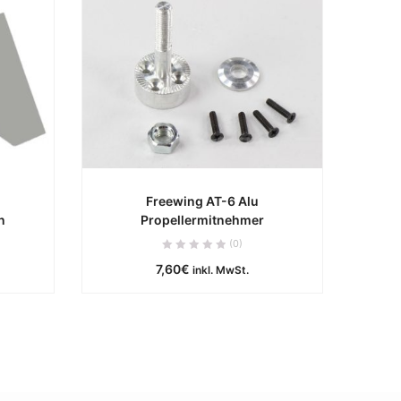
Freewing AT-6 Alu
n
Propellermitnehmer
e
ca. 0 Werktage
(0)
7,60
€
B
IN DEN WARENKORB
inkl. MwSt.