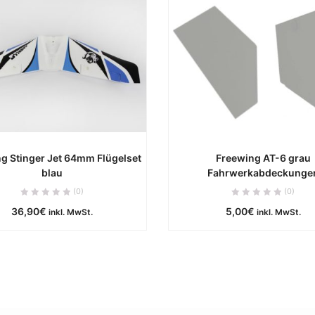
g Stinger Jet 64mm Flügelset
Freewing AT-6 grau
blau
Fahrwerkabdeckunge
ca. 0 Werktage
ca. 0 Werktag
(0)
(0)
36,90
€
5,00
€
IN DEN WARENKORB
IN DEN WARENKOR
inkl. MwSt.
inkl. MwSt.