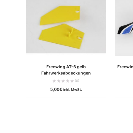
Freewing AT-6 gelb
Freewin
Fahrwerksabdeckungen
ca. 0 Werktage
(0)
5,00
€
IN DEN WARENKORB
inkl. MwSt.