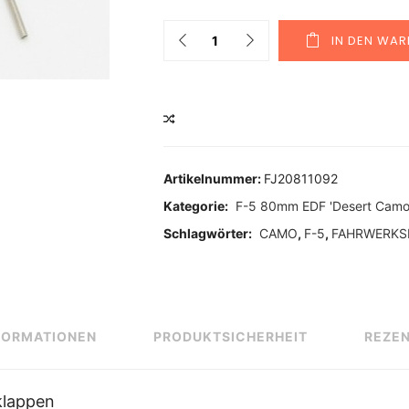
Quantity
IN DEN WA
VERGLEICHEN
Artikelnummer:
FJ20811092
Kategorie:
F-5 80mm EDF 'Desert Camo
Schlagwörter:
CAMO
,
F-5
,
FAHRWERKS
FORMATIONEN
PRODUKTSICHERHEIT
REZEN
klappen