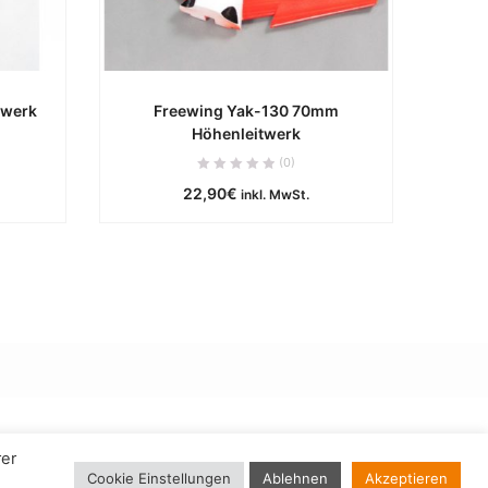
rwerk
Freewing Yak-130 70mm
Höhenleitwerk
e
ca. 255 Werktage
(0)
22,90
€
B
IN DEN WARENKORB
inkl. MwSt.
rer
Cookie Einstellungen
Ablehnen
Akzeptieren