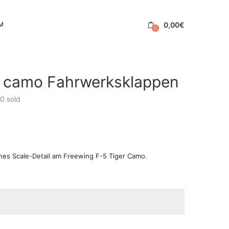
0,00
€
M
0
r camo Fahrwerksklappen
0
sold
hes Scale-Detail am Freewing F-5 Tiger Camo.