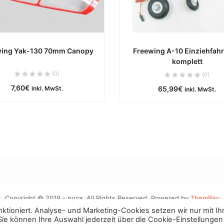
wing Yak-130 70mm Canopy
Freewing A-10 Einziehfah
komplett
ca. 0 Werktage
ca. 0 Werktag
(0)
(0)
7,60
€
inkl. MwSt.
65,99
€
IN DEN WARENKORB
IN DEN WARENKOR
inkl. MwSt.
Copyright © 2019 - puca. All Rights Reserved. Powered by
ThemBay
tioniert. Analyse- und Marketing-Cookies setzen wir nur mit Ih
 Sie können Ihre Auswahl jederzeit über die Cookie-Einstellungen
Vertrag widerrufen