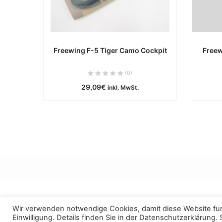
Freewing F-5 Tiger Camo Cockpit
Free
ca. 0 Werktage
(0)
29,09
€
inkl. MwSt.
IN DEN WARENKORB
Wir verwenden notwendige Cookies, damit diese Website funk
Einwilligung. Details finden Sie in der
Datenschutzerklärung
.