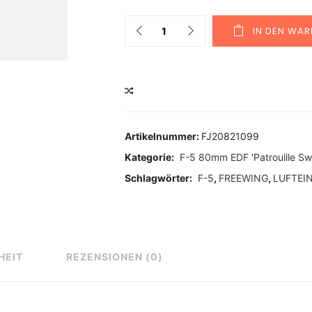
Quantity
IN DEN WA
VERGLEICHEN
Artikelnummer:
FJ20821099
Kategorie:
F-5 80mm EDF 'Patrouille Swi
Schlagwörter:
F-5
,
FREEWING
,
LUFTEI
HEIT
REZENSIONEN (0)