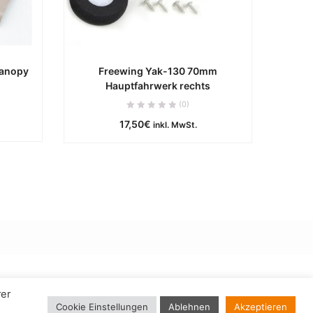
Canopy
Freewing Yak-130 70mm
Hauptfahrwerk rechts
e
ca. 0 Werktage
(0)
17,50
€
B
IN DEN WARENKORB
inkl. MwSt.
rer
Cookie Einstellungen
Ablehnen
Akzeptieren