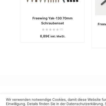
Freewing Yak-130 70mm
Schraubenset
Free
ca. 0 Werktage
(0)
6,89
€
IN DEN WARENKORB
inkl. MwSt.
Wir verwenden notwendige Cookies, damit diese Website funk
Einwilligung. Details finden Sie in der
Datenschutzerklärung
.