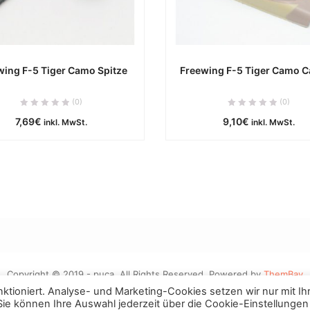
wing F-5 Tiger Camo Spitze
Freewing F-5 Tiger Camo 
ca. 0 Werktage
ca. 0 Werktag
(0)
(0)
7,69
€
9,10
€
inkl. MwSt.
inkl. MwSt.
IN DEN WARENKORB
IN DEN WARENKOR
Copyright © 2019 - puca. All Rights Reserved. Powered by
ThemBay
tioniert. Analyse- und Marketing-Cookies setzen wir nur mit Ih
 Sie können Ihre Auswahl jederzeit über die Cookie-Einstellungen
Vertrag widerrufen