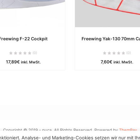
Freewing F-22 Cockpit
Freewing Yak-130 70mm C
ca. 0 Werktage
ca. 0 Werktag
(0)
(0)
17,89
€
7,60
€
inkl. MwSt.
inkl. MwSt.
IN DEN WARENKORB
IN DEN WARENKOR
Copyright © 2019 - puca. All Rights Reserved. Powered by
ThemBay
tioniert. Analyse- und Marketing-Cookies setzen wir nur mit Ih