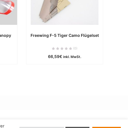
anopy
Freewing F-5 Tiger Camo Flügelset
e
ca. 0 Werktage
(0)
66,59
€
inkl. MwSt.
B
IN DEN WARENKORB
rer