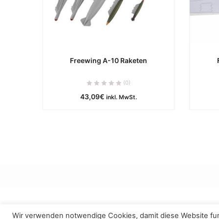
Freewing A-10 Raketen
ca. 0 Werktage
(0)
43,09
€
inkl. MwSt.
IN DEN WARENKORB
Wir verwenden notwendige Cookies, damit diese Website funk