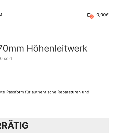
0,00
€
M
0
 70mm Höhenleitwerk
0
sold
kte Passform für authentische Reparaturen und
RRÄTIG