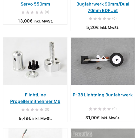
Servo 550mm
Bugfahrwerk 90mm/Dual
70mm EDF Jet
(0)
(0)
13,00
€
inkl. MwSt.
5,20
€
inkl. MwSt.
FlightLine
P-38 Lightning Bugfahrwerk
Propellermitnehmer M6
(0)
(0)
31,90
€
9,49
€
inkl. MwSt.
inkl. MwSt.