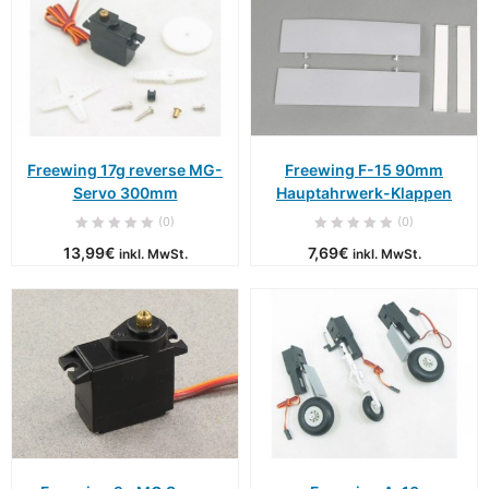
Freewing 17g reverse MG-
Freewing F-15 90mm
Servo 300mm
Hauptahrwerk-Klappen
(0)
(0)
13,99
€
7,69
€
inkl. MwSt.
inkl. MwSt.