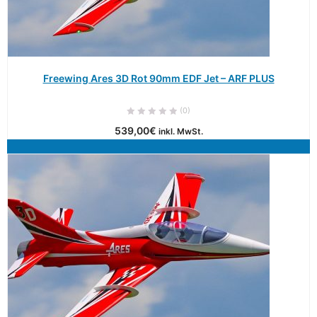
Freewing Ares 3D Rot 90mm EDF Jet – ARF PLUS
(0)
539,00
€
inkl. MwSt.