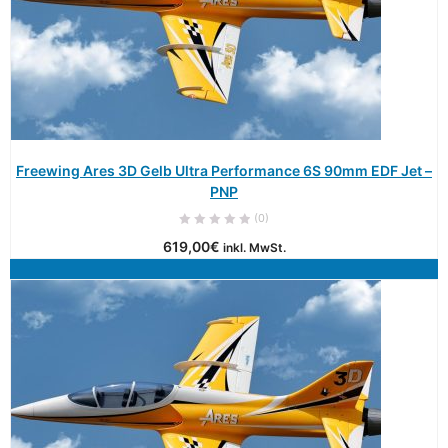
Freewing Ares 3D Gelb Ultra Performance 6S 90mm EDF Jet –
PNP
(0)
619,00
€
inkl. MwSt.