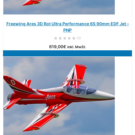
Freewing Ares 3D Rot Ultra Performance 6S 90mm EDF Jet –
PNP
(0)
619,00
€
inkl. MwSt.