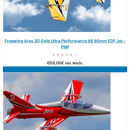
Freewing Ares 3D Gelb Ultra Performance 8S 90mm EDF Jet –
PNP
(0)
659,00
€
inkl. MwSt.