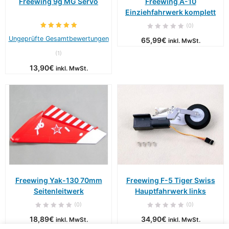
Freewing 9g MG Servo
Freewing A-10
Einziehfahrwerk komplett
(0)
Ungeprüfte Gesamtbewertungen
65,99
€
inkl. MwSt.
(
1
)
13,90
€
inkl. MwSt.
Freewing Yak-130 70mm
Freewing F-5 Tiger Swiss
Seitenleitwerk
Hauptfahrwerk links
(0)
(0)
18,89
€
34,90
€
inkl. MwSt.
inkl. MwSt.