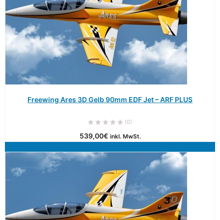
Freewing Ares 3D Gelb 90mm EDF Jet – ARF PLUS
(0)
539,00
€
inkl. MwSt.