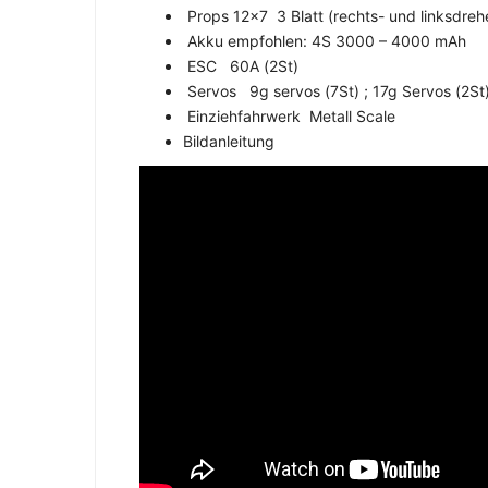
Props 12×7 3 Blatt (rechts- und linksdreh
Akku empfohlen: 4S 3000 – 4000 mAh
ESC 60A (2St)
Servos 9g servos (7St) ; 17g Servos (2St
Einziehfahrwerk Metall Scale
Bildanleitung