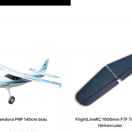
andora PNP 140cm blau
FlightLineRC 1600mm F7F T
Höhenruder
ca. 0 Werktage
ca. 0 Werktag