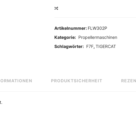
VERGLEICHEN
Artikelnummer:
FLW302P
Kategorie:
Propellermaschinen
Schlagwörter:
F7F
,
TIGERCAT
FORMATIONEN
PRODUKTSICHERHEIT
REZEN
t.