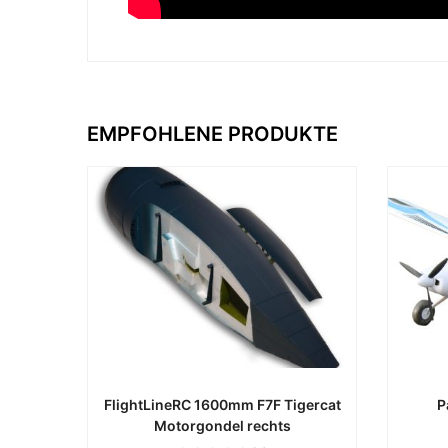
EMPFOHLENE PRODUKTE
FlightLineRC 1600mm F7F Tigercat
P
Motorgondel rechts
ca. 0 Werktage