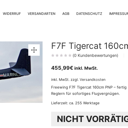
WIDERRUF
VERSANDARTEN
AGB
DATENSCHUTZ
IMPRESSU
F7F Tigercat 160
(
0
Kundenbewertungen)
455,99
€
inkl. MwSt.
inkl. MwSt.
zzgl.
Versandkosten
Freewing F7F Tigercat 160cm PNP – fertig
Reglern für sofortiges Flugvergnügen.
Lieferzeit:
ca. 255 Werktage
NICHT VORRÄTI