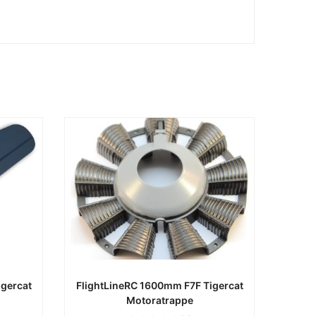
igercat
FlightLineRC 1600mm F7F Tigercat
Motoratrappe
e
ca. 0 Werktage