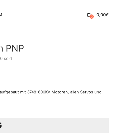
0,00
€
M
0
cm PNP
0
sold
 aufgebaut mit 3748-600KV Motoren, allen Servos und
G