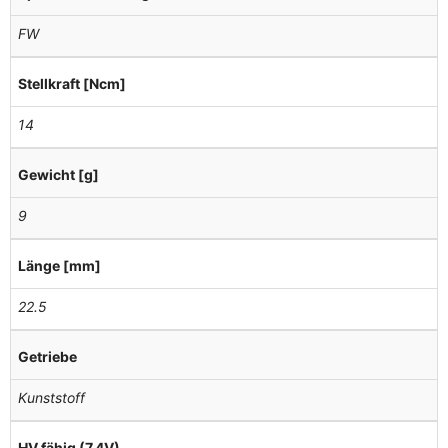
FW
Stellkraft [Ncm]
14
Gewicht [g]
9
Länge [mm]
22.5
Getriebe
Kunststoff
HV fähig (7,4V)