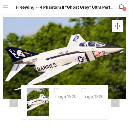
Freewing F-4 Phantom II “Ghost Grey” Ultra Performance 8S 90mm EDF Jet – PNP
0