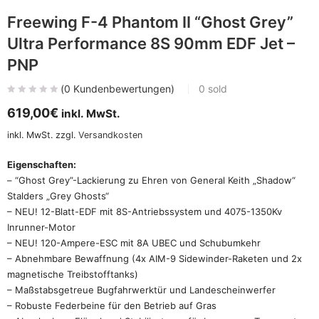
Freewing F-4 Phantom II “Ghost Grey”
Ultra Performance 8S 90mm EDF Jet –
PNP
(
0
Kundenbewertungen)
0
sold
619,00
€
inkl. MwSt.
inkl. MwSt.
zzgl.
Versandkosten
Eigenschaften:
– “Ghost Grey”-Lackierung zu Ehren von General Keith „Shadow“
Stalders „Grey Ghosts“
– NEU! 12-Blatt-EDF mit 8S-Antriebssystem und 4075-1350Kv
Inrunner-Motor
– NEU! 120-Ampere-ESC mit 8A UBEC und Schubumkehr
– Abnehmbare Bewaffnung (4x AIM-9 Sidewinder-Raketen und 2x
magnetische Treibstofftanks)
– Maßstabsgetreue Bugfahrwerktür und Landescheinwerfer
– Robuste Federbeine für den Betrieb auf Gras