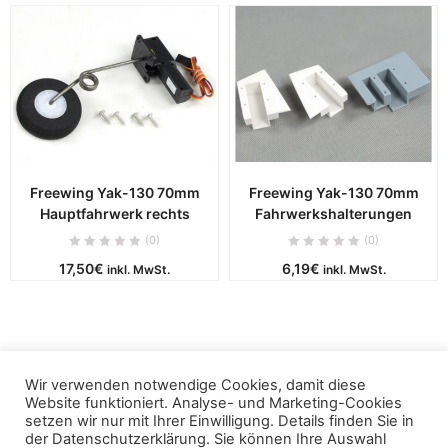
Freewing Yak-130 70mm
Freewing Yak-130 70mm
Hauptfahrwerk rechts
Fahrwerkshalterungen
(0)
(0)
17,50
€
6,19
€
inkl. MwSt.
inkl. MwSt.
Wir verwenden notwendige Cookies, damit diese
Copyright © 2019 - puca. All Rights Reserved. Powered by
Website funktioniert. Analyse- und Marketing-Cookies
ThemBay
setzen wir nur mit Ihrer Einwilligung. Details finden Sie in
der
Datenschutzerklärung
. Sie können Ihre Auswahl