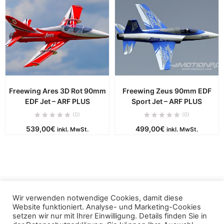
Freewing Ares 3D Rot 90mm
Freewing Zeus 90mm EDF
EDF Jet – ARF PLUS
Sport Jet – ARF PLUS
(0)
(0)
539,00
€
499,00
€
inkl. MwSt.
inkl. MwSt.
Wir verwenden notwendige Cookies, damit diese
Copyright © 2019 - puca. All Rights Reserved. Powered by
Website funktioniert. Analyse- und Marketing-Cookies
ThemBay
setzen wir nur mit Ihrer Einwilligung. Details finden Sie in