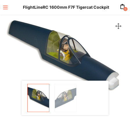
FlightLineRC 1600mm F7F Tigercat Cockpit
0