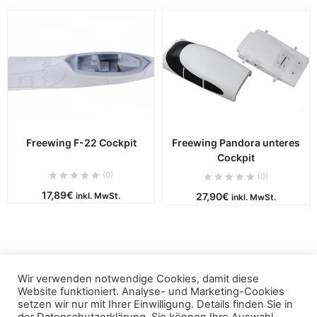
Freewing F-22 Cockpit
Freewing Pandora unteres
Cockpit
(0)
(0)
17,89
€
inkl. MwSt.
27,90
€
inkl. MwSt.
Wir verwenden notwendige Cookies, damit diese
Copyright © 2019 - puca. All Rights Reserved. Powered by
Website funktioniert. Analyse- und Marketing-Cookies
ThemBay
setzen wir nur mit Ihrer Einwilligung. Details finden Sie in