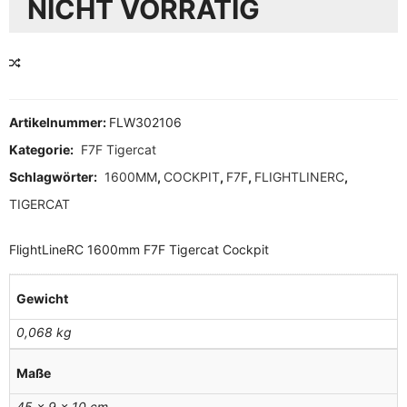
NICHT VORRÄTIG
VERGLEICHEN
Artikelnummer:
FLW302106
Kategorie:
F7F Tigercat
Schlagwörter:
1600MM
,
COCKPIT
,
F7F
,
FLIGHTLINERC
,
TIGERCAT
FlightLineRC 1600mm F7F Tigercat Cockpit
Gewicht
0,068 kg
Maße
45 × 9 × 10 cm