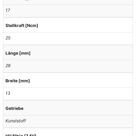
17
Stellkraft [Ncm]
25
Länge [mm]
28
Breite [mm]
13
Getriebe
Kunststoff
HV fähig (7,4V)