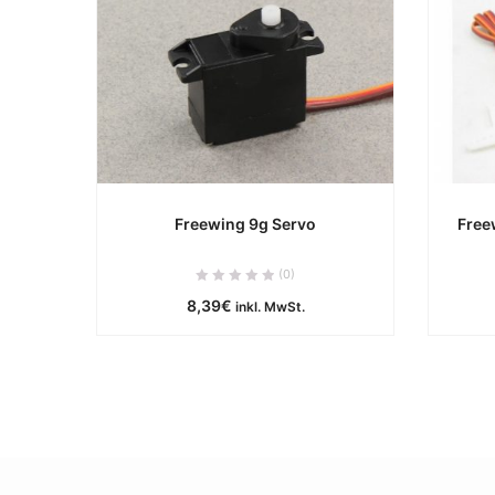
Freewing 9g Servo
Free
ca. 0 Werktage
(0)
8,39
€
inkl. MwSt.
IN DEN WARENKORB