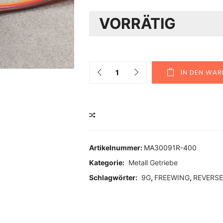
VORRÄTIG
Quantity
IN DEN WA
VERGLEICHEN
Artikelnummer:
MA30091R-400
Kategorie:
Metall Getriebe
Schlagwörter:
9G
,
FREEWING
,
REVERSE