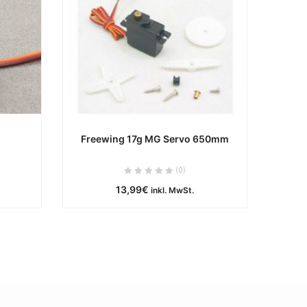
Freewing 17g MG Servo 650mm
e
ca. 0 Werktage
(0)
13,99
€
inkl. MwSt.
B
IN DEN WARENKORB