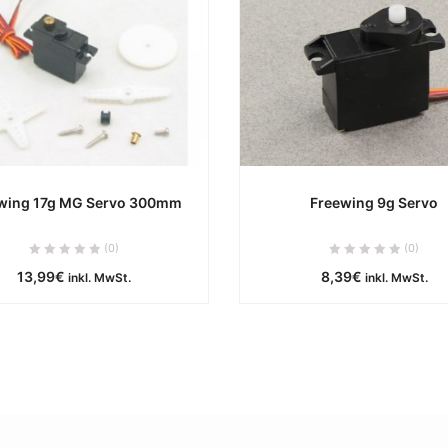
wing 17g MG Servo 300mm
Freewing 9g Servo
ca. 0 Werktage
ca. 0 Werktag
(0)
(0)
13,99
€
8,39
€
inkl. MwSt.
inkl. MwSt.
IN DEN WARENKORB
IN DEN WARENKOR